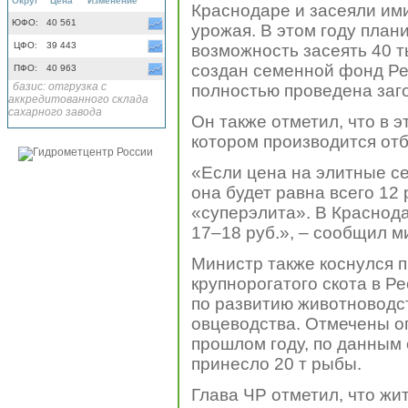
Округ
Цена
Изменение
Краснодаре и засеяли ими 
ЮФО:
40 561
урожая. В этом году план
ЦФО:
39 443
возможность засеять 40 т
создан семенной фонд Ре
ПФО:
40 963
базис: отгрузка с
полностью проведена заго
аккредитованного склада
сахарного завода
Он также отметил, что в 
котором производится отб
«Если цена на элитные се
она будет равна всего 12 
«суперэлита». В Краснодар
17–18 руб.», – сообщил м
Министр также коснулся 
крупнорогатого скота в Р
по развитию животноводст
овцеводства. Отмечены о
прошлом году, по данным 
принесло 20 т рыбы.
Глава ЧР отметил, что ж