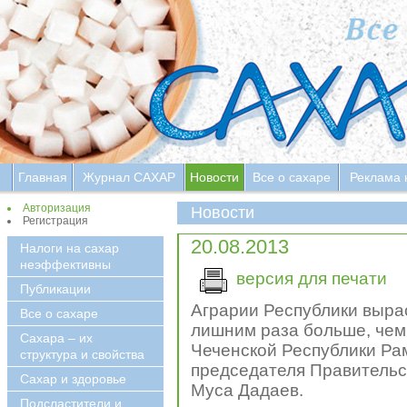
Главная
Журнал САХАР
Новости
Все о сахаре
Реклама 
Авторизация
Новости
Регистрация
20.08.2013
Налоги на сахар
неэффективны
версия для печати
Публикации
Аграрии Республики вырас
Все о сахаре
лишним раза больше, чем в
Сахара – их
Чеченской Республики Р
структура и свойства
председателя Правительст
Сахар и здоровье
Муса Дадаев.
Подсластители и