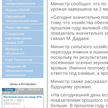
Министр сообщил, что по
сахарозаменители
урожая завершена за 1 ме
Журнал САХАР
Евразийский
«Сегодня значительно по
экономический союз
тому, что хозяйства обес
Наши партнеры
прошлом году валовой сбор
показатель значительно ув
Справочник
сказал М. Дадаев.
участника рынка
сахара СНГ
Министр сельского хозяй
Вопросы и
перехода ячменя и пшени
объявления
поскольку по результатам
Клуб Технологов
посеянные осенью зернов
Сведения об
яровые. Именно поэтому в
образовательной
отвести под озимые, а яр
организации
Министр также рассказал 
Цены и Котировки
будущему урожаю.
Сахар
Жом
Меласса
# 11
# 5
«На сегодняшний день всп
Расчетная цена на сахар НТБ
показателями прошлого год
(руб./т, с НДС)
(29/01/2021)
больше. В прошлом году 