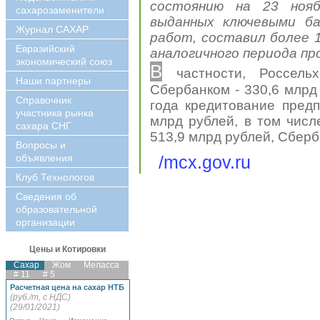
состоянию на 23 ноя
сахарозаменители
выданных ключевыми ба
Журнал САХАР
работ, составил более 
Евразийский
аналогичного периода пр
экономический союз
В
частности, Россельх
Наши партнеры
Сбербанком - 330,6 млрд
Справочник
года кредитование пред
участника рынка
млрд рублей, в том числ
сахара СНГ
513,9 млрд рублей, Сберб
Вопросы и
объявления
/mcx.gov.ru
Клуб Технологов
Сведения об
образовательной
организации
Цены и Котировки
Сахар
Жом
Меласса
# 11
# 5
Расчетная цена на сахар НТБ
(руб./т, с НДС)
(29/01/2021)