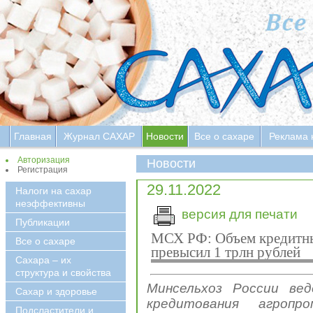
Главная
Журнал САХАР
Новости
Все о сахаре
Реклама 
Авторизация
Новости
Регистрация
29.11.2022
Налоги на сахар
неэффективны
версия для печати
Публикации
МСХ РФ: Объем кредитны
Все о сахаре
превысил 1 трлн рублей
Сахара – их
структура и свойства
Минсельхоз России ве
Сахар и здоровье
кредитования агропр
Подсластители и