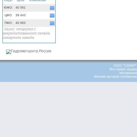
Округ
Цена
Изменение
ЮФО:
40 561
ЦФО:
39 443
ПФО:
40 963
базис: отгрузка с
аккредитованного склада
сахарного завода
ООО "САХАР" 
Все права защищ
материалов
Мнение авторов публикуемы