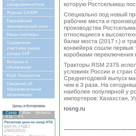
которую Ростсельмаш пост
сахарозаменители
Журнал САХАР
Специально под новый пр
рабочие места и производ
Евразийский
экономический союз
производства Ростсельма
относящиеся к высокотехн
Наши партнеры
балки моста (2017 г.) и тра
Справочник
конвейера сошли первые 
участника рынка
сахара СНГ
коробками переключения 
Вопросы и
Тракторы RSM 2375 испол
объявления
условиях России и стран 
Клуб Технологов
Среднегодовой выпуск ма
Сведения об
чем в 3 раза. На сегодня
образовательной
наиболее популярной у ро
организации
импортеров: Казахстан, У
Цены и Котировки
rosng.ru
Сахар
Жом
Меласса
# 11
# 5
Расчетная цена на сахар НТБ
(руб./т, с НДС)
---------------------------------------
(29/01/2021)
-------------------