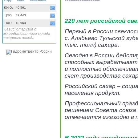
Округ
Цена
Изменение
ЮФО:
40 561
ЦФО:
39 443
220 лет российской св
ПФО:
40 963
базис: отгрузка с
Первый в России свеклос
аккредитованного склада
с. Алябьево Тульской губ
сахарного завода
тыс. тонн) сахара.
Сегодня в России действ
способных вырабатывать 
и полностью обеспечива
счет производства сахар
Российский сахар – соци
населения продукт.
Профессиональный празд
решением Совета союза с
отмечается ежегодно в п
В 2022 году празднован