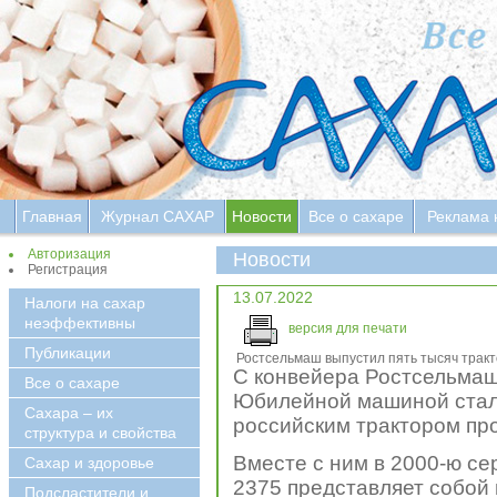
Главная
Журнал САХАР
Новости
Все о сахаре
Реклама 
Авторизация
Новости
Регистрация
13.07.2022
Налоги на сахар
неэффективны
версия для печати
Публикации
Ростсельмаш выпустил пять тысяч тракт
С конвейера Ростсельмаш 
Все о сахаре
Юбилейной машиной стал
Сахара – их
российским трактором пр
структура и свойства
Вместе с ним в 2000-ю с
Сахар и здоровье
2375 представляет собой
Подсластители и