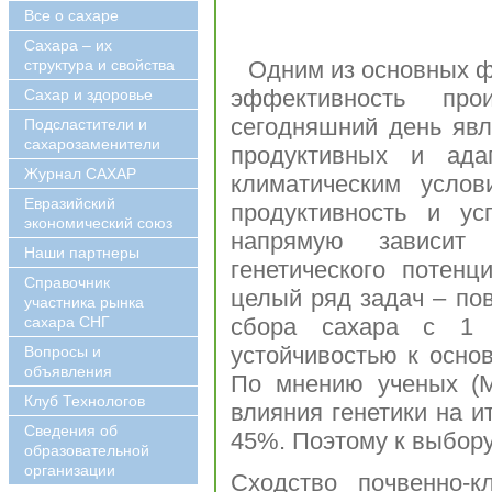
Все о сахаре
Сахара – их
структура и свойства
Одним из основных ф
эффективность про
Сахар и здоровье
сегодняшний день яв
Подсластители и
сахарозаменители
продуктивных и ада
Журнал САХАР
климатическим услов
Евразийский
продуктивность и у
экономический союз
напрямую зависит 
Наши партнеры
генетического потен
Справочник
целый ряд задач – по
участника рынка
сахара СНГ
сбора сахара с 1 
устойчивостью к осно
Вопросы и
объявления
По мнению ученых (Ma
Клуб Технологов
влияния генетики на и
Сведения об
45%. Поэтому к выбору
образовательной
организации
Сходство почвенно-к