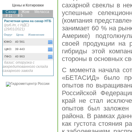
сахарной свеклы в не
Цены и Котировки
успешные селекцион
Сахар
Жом
Меласса
# 11
# 5
(компания представлен
Расчетная цена на сахар НТБ
(руб./т, с НДС)
занимает 60 % на рын
(29/01/2021)
Америке) подтолкну
Округ
Цена
Изменение
своей продукции на 
ЮФО:
40 561
ЦФО:
39 443
гибриды этой компан
ПФО:
40 963
стороны в основных с
базис: отгрузка с
аккредитованного склада
С момента начала сот
сахарного завода
«БЕТАСИД» было про
опытов по выращиван
Российской Федераци
край не стал исключ
опытов был заложен 
района. В рамках данн
как густота стояния р
к заболеваниям, распр