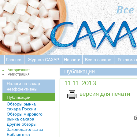
Главная
Журнал САХАР
Новости
Все о сахаре
Реклама 
Авторизация
Публикации
Регистрация
11.11.2013
Налоги на сахар
неэффективны
версия для печати
Публикации
Обзоры рынка
сахара России
Обзоры мирового
б
рынка сахара
Другие обзоры
Законодательство
Библиотека