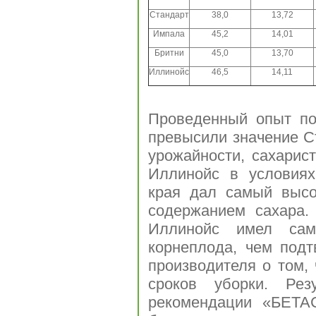
Стандарт
38,0
13,72
Импала
45,2
14,01
Бритни
45,0
13,70
Иллинойс
46,5
14,11
Проведенный опыт по
превысили значение С
урожайности, сахарист
Иллинойс в условиях
края дал самый высо
содержанием сахара. 
Иллинойс имел сам
корнеплода, чем под
производителя о том, 
сроков уборки. Рез
рекомендации «БЕТА