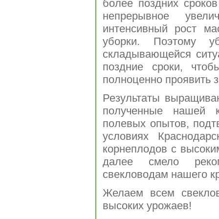
более поздних сроков
непрерывное увели
интенсивный рост ма
уборки. Поэтому у
складывающейся ситу
поздние сроки, чтоб
полноценно проявить з
Результаты выращиван
полученные нашей к
полевых опытов, под
условиях Краснодар
корнеплодов с высоки
далее смело рек
свекловодам нашего кр
Желаем всем свекло
высоких урожаев!