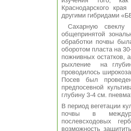
изучения того, к
Краснодарского края
другими гибридами «
Сахарную свеклу 
общепринятой зональ
обработки почвы был
оборотом пласта на 30-
пожнивных остатков, 
рыхление на глубин
проводилось широкоза
Посев был проведен
предпосевной культив
глубину 3-4 см. пнев
В период вегетации к
почвы в междуря
послевсходовых гер
возможность защитит