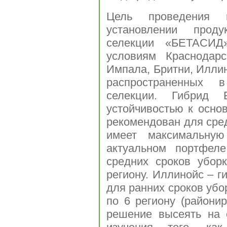
Цель проведения 
установлении проду
селекции «БЕТАСИД
условиям Краснодарс
Импала, Бритни, Иллин
распространенных 
селекции. Гибрид 
устойчивостью к осно
рекомендован для сред
имеет максимальн
актуальном портфел
средних сроков убор
региону. Иллинойс – г
для ранних сроков убо
по 6 региону (райони
решение высеять на 