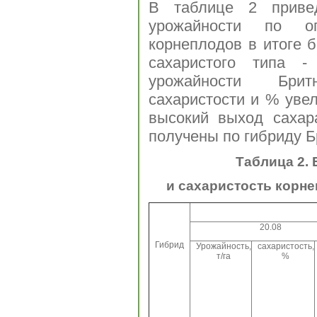
В таблице 2 привед
урожайности по оп
корнеплодов в итоге 
сахаристого типа 
урожайности Брит
сахаристости и % увел
высокий выход сахар
получены по гибриду Б
Таблица 2.
и сахаристость корн
20.08
Гибрид
Урожайность,
сахаристость,
т/га
%