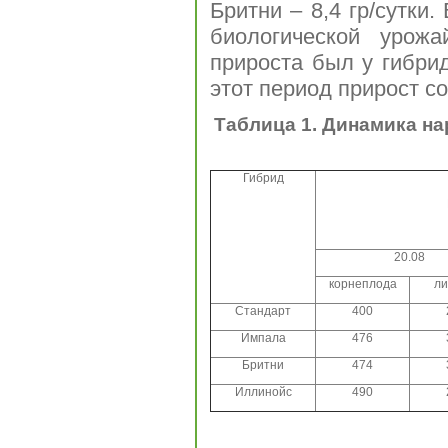
Бритни – 8,4 гр/сутки.
биологической урожа
прироста был у гибрид
этот период прирост со
Таблица 1.
Динамика на
Гибрид
20.08
корнеплода
ли
Стандарт
400
Импала
476
Бритни
474
Иллинойс
490